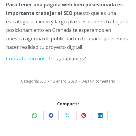
Para tener una página web bien posesionada es
importante trabajar el SEO
puesto que es una
estrategia al medio y largo plazo. Si quieres trabajar el
posicionamiento en Granada te esperamos en
nuestra agencia de publicidad en Granada, ¡queremos
hacer realidad tu proyecto digital!
Contacta con nosotros
¿hablamos?
Categoría:
SEO
12 enero, 2020
Deja un comentario
Compartir
Share
Share
Share
Share
Share
on
on
on
on
on