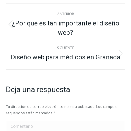
WhatsApp
Facebook
X
Pinterest
LinkedIn
Navegación
ANTERIOR
entre
¿Por qué es tan importante el diseño
Publicación
web?
publicaciones
anterior:
SIGUIENTE
Diseño web para médicos en Granada
Publicación
siguiente:
Deja una respuesta
Tu dirección de correo electrónico no será publicada. Los campos
requeridos están marcados
*
Comentario